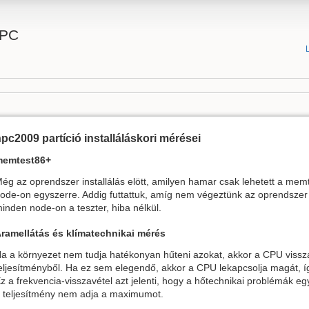
HPC
pc2009 partíció installáláskori mérései
memtest86+
ég az oprendszer installálás elött, amilyen hamar csak lehetett a mem
ode-on egyszerre. Addig futtattuk, amíg nem végeztünk az oprendszer in
inden node-on a teszter, hiba nélkül.
ramellátás és klímatechnikai mérés
a a környezet nem tudja hatékonyan hűteni azokat, akkor a CPU vissza
eljesítményből. Ha ez sem elegendő, akkor a CPU lekapcsolja magát, í
z a frekvencia-visszavétel azt jelenti, hogy a hőtechnikai problémák e
 teljesítmény nem adja a maximumot.