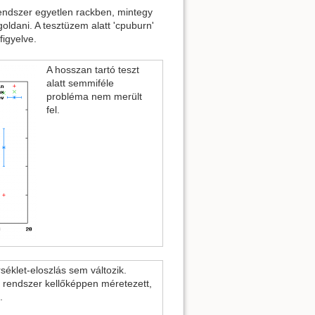
rendszer egyetlen rackben, mintegy
oldani. A tesztüzem alatt 'cpuburn'
figyelve.
A hosszan tartó teszt
alatt semmiféle
probléma nem merült
fel.
éklet-eloszlás sem változik.
 rendszer kellőképpen méretezett,
.