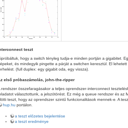
nterconnect teszt
ipróbáltuk, hogy a switch tényleg tudja-e minden portján a gigabitet. Eg
épeket, és mindegyik pingette a párját a switchen keresztül. El lehetett
erhelést. (full duplex: egy gigabit oda, egy vissza).
z első próbaszámolás, john-the-ripper
 rendszer összefaragásakor a teljes oprendszer-interconnect tesztelés
eladatot választottunk, a jelszótörést. Ez még a queue rendszer és az 
lötti teszt, hogy az oprendszer szintű funkcionalitások mennek-e. A tes
hup.hu
portálon.
a teszt előzetes bejelentése
a teszt eredménye