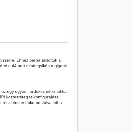
yszerre. Ehhez párba állítottuk a
 érni e 44 port mindegyikén a gigabit
hez egy egyedi, érdekes informatikai
MPI köztesréteg felkonfigurálása
zt részletesen dokumentálva lett a