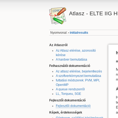
Atlasz - ELTE IIG 
Nyomvonal:
initialresults
•
Az Atlaszról
Az Atlasz elérése, azonosító
h
kérése
A hardver bemutatása
Felhasználói dokumentáció
M
Az atlasz elérése, bejelentkezés
n
A szoftverkörnyezet bemutatása
m
futtatási módszerek: PVM, MPI,
OpenMP
Á
A queue rendszerről
LL, Torqueu, SGE
H
Fejlesztői dokumentáció
t
Fejlesztői dokumentáció
E
a
Képek, érdekességek
Gépterem, szállítási körülmények