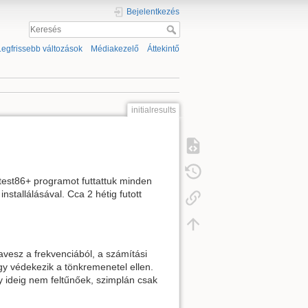
Bejelentkezés
Legfrissebb változások
Médiakezelő
Áttekintő
initialresults
test86+ programot futtattuk minden
stallálásával. Cca 2 hétig futott
vesz a frekvenciából, a számítási
gy védekezik a tönkremenetel ellen.
gy ideig nem feltűnőek, szimplán csak