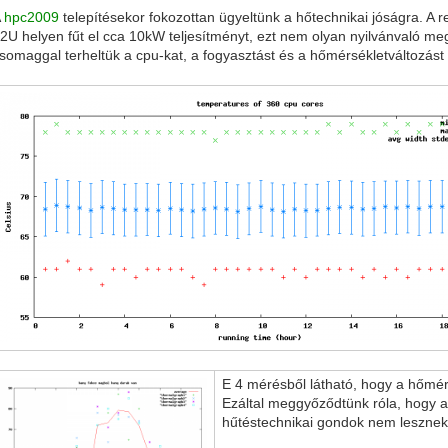
A
hpc2009
telepítésekor fokozottan ügyeltünk a hőtechnikai jóságra. A 
2U helyen fűt el cca 10kW teljesítményt, ezt nem olyan nyilvánvaló meg
somaggal terheltük a cpu-kat, a fogyasztást és a hőmérsékletváltozást 
E 4 mérésből látható, hogy a hőmérs
Ezáltal meggyőződtünk róla, hogy a
hűtéstechnikai gondok nem lesznek