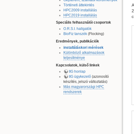
Történeti áttekintés
HPC2009 installálás
2
HPC2019 installálás
c
Speciális felhasználói csoportok
O.R.S.I. hallgatók
BioFiz tanszék
(Flocking)
Eredmények, publikációk
installáláskori mérések
Különböző alkalmazások
teljesítménye
Kapcsolatok, külső linkek
IIG honlap
IIG ügykezelő
(azonosító
készítés, jelszó változtatás)
Más magyarországi HPC
rendszerek