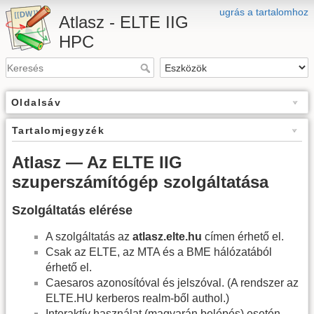
ugrás a tartalomhoz
Atlasz - ELTE IIG
HPC
Oldalsáv
Tartalomjegyzék
Atlasz — Az ELTE IIG
szuperszámítógép szolgáltatása
Szolgáltatás elérése
A szolgáltatás az
atlasz.elte.hu
címen érhető el.
Csak az ELTE, az MTA és a BME hálózatából
érhető el.
Caesaros azonosítóval és jelszóval. (A rendszer az
ELTE.HU kerberos realm-ből authol.)
Interaktív használat (magyarán belépés) esetén