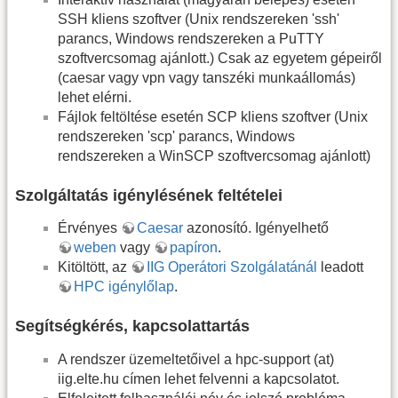
SSH kliens szoftver (Unix rendszereken 'ssh'
parancs, Windows rendszereken a PuTTY
szoftvercsomag ajánlott.) Csak az egyetem gépeiről
(caesar vagy vpn vagy tanszéki munkaállomás)
lehet elérni.
Fájlok feltöltése esetén SCP kliens szoftver (Unix
rendszereken 'scp' parancs, Windows
rendszereken a WinSCP szoftvercsomag ajánlott)
Szolgáltatás igénylésének feltételei
Érvényes
Caesar
azonosító. Igényelhető
weben
vagy
papíron
.
Kitöltött, az
IIG Operátori Szolgálatánál
leadott
HPC igénylőlap
.
Segítségkérés, kapcsolattartás
A rendszer üzemeltetőivel a hpc-support (at)
iig.elte.hu címen lehet felvenni a kapcsolatot.