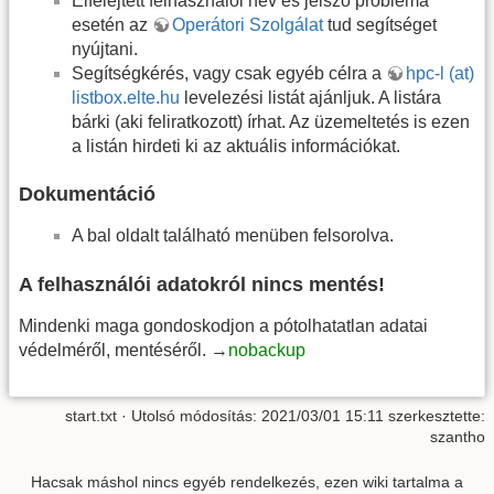
Elfelejtett felhasználói név és jelszó probléma
esetén az
Operátori Szolgálat
tud segítséget
nyújtani.
Segítségkérés, vagy csak egyéb célra a
hpc-l (at)
listbox.elte.hu
levelezési listát ajánljuk. A listára
bárki (aki feliratkozott) írhat. Az üzemeltetés is ezen
a listán hirdeti ki az aktuális információkat.
Dokumentáció
A bal oldalt található menüben felsorolva.
A felhasználói adatokról nincs mentés!
Mindenki maga gondoskodjon a pótolhatatlan adatai
védelméről, mentéséről. →
nobackup
start.txt
· Utolsó módosítás: 2021/03/01 15:11 szerkesztette:
szantho
Hacsak máshol nincs egyéb rendelkezés, ezen wiki tartalma a